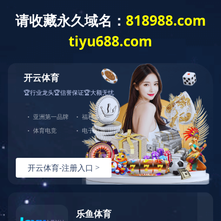
新闻中心
您当前的位置:
新闻中心
全国政协十三届二次会议在京召开
2019-03-03
乐动在线职工代表大会及 ”不忘创业初心,携手扬帆起航” 追梦2019主题晚会在福州召开
2019-02-02
部安委会部署今年安全生产六项重点工作
2019-01-21
2018扫黑除恶专项斗争知识竞赛
2019-01-20
住房城乡建设部办公厅关于印发《全国建筑市场监管公共服务平台工程项目信息数据标准》的通知
2019-01-08
华航项目用友建筑信息化启动会
2018-07-12
公司组织员工参加中旭企业管理股份有限公司执行力培训
2018-07-12
公司领导慰问战斗在高温下的一线员工
2018-07-10
公司领导带领项目经理到西安分公司参观学习
2018-07-10
福州市检查组到市民生工程闽侯安置房调研
2018-07-10
<上一页
下一页>