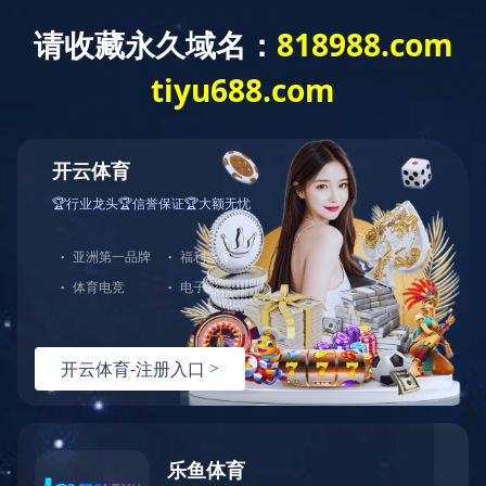
福建华航建设集团党支部开展“传承红色基因 知纪守廉奋进”主题党日活动
栏目：华航快讯
发布时间：2024-06-11
为深入学习贯彻习近平总书记关于党纪学习
教育的重要讲话和重要指示精神，全面提高党员
的纪律意识，增强党性修养，筑牢思想道德防
线，福建华航建设集团党支部于
6
月
6
日开展以“传
承红色基因 知纪守廉奋进”为主题的党日活动。
6
日上午，华航党支部部分党员集中学习，通
过文件宣读、书记上党课和观看党纪学习教育微
视频等多种形式进行党纪教育。张华官书记为大
家上的党课中，重点对《中国共产党纪律处分条
例》的廉洁纪律部分进行解读，并向参会党员提